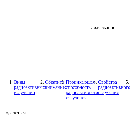
Содержание
Виды
Обратите
Проникающая
Свойства
радиоактивных
внимание:
способность
радиоактивног
излучений
радиоактивного
излучения
излучения
Поделиться