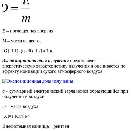
E
– поглощенная энергия
M
– масса вещества
[
D
]=1 Гр (грей)=1 Дж/1 кг
Экспозиционная доля излучения
представляет
энергетическую характеристику излучения и оценивается по
эффекту ионизации сухого атмосферного воздуха:
q
– суммарный электрический заряд ионов образующийся при
облучении в воздухе
m
– масса воздуха
[X]=1 Кл/1 кг
Внесистемная единица – рентген.