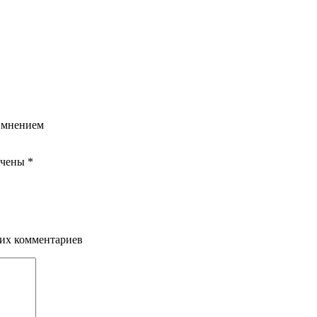
 мнением
ечены
*
щих комментариев