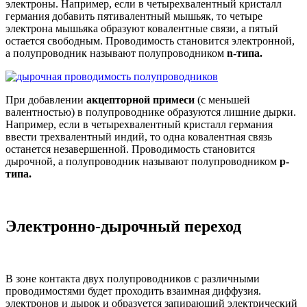
электроны. Например, если в четырехвалентный кристалл
германия добавить пятивалентный мышьяк, то четыре
электрона мышьяка образуют ковалентные связи, а пятый
остается свободным. Проводимость становится электронной,
а полупроводник называют полупроводником
n
-типа.
При добавлении
акцепторной примеси
(с меньшей
валентностью) в полупроводнике образуются лишние дырки.
Например, если в четырехвалентный кристалл германия
ввести трехвалентный индий, то одна ковалентная связь
останется незавершенной. Проводимость становится
дырочной, а полупроводник называют полупроводником
p
-
типа.
Электронно-дырочный переход
В зоне контакта двух полупроводников с различными
проводимостями будет проходить взаимная диффузия.
электронов и дырок и образуется запирающий электрический