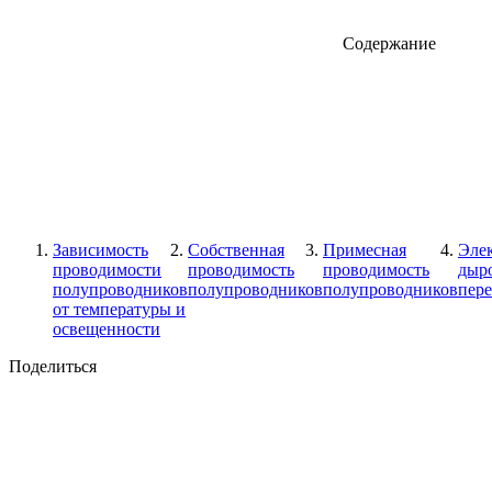
Содержание
Зависимость
Собственная
Примесная
Эле
проводимости
проводимость
проводимость
дыр
полупроводников
полупроводников
полупроводников
пере
от температуры и
освещенности
Поделиться