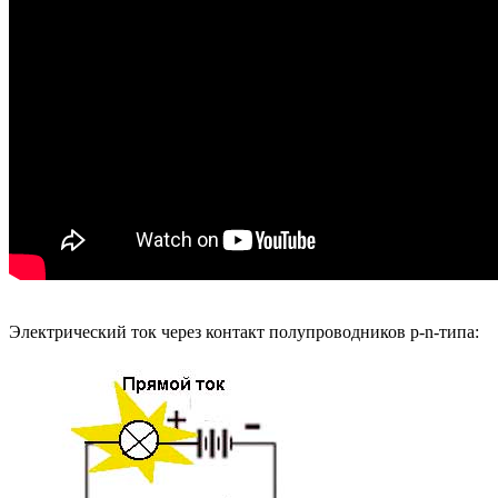
Электрический ток через контакт полупроводников p-n-типа: