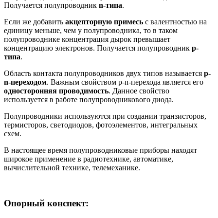
Получается полупроводник
n-типа
.
Если же добавить
акцепторную примесь
с валентностью на
единицу меньше, чем у полупроводника, то в таком
полупроводнике концентрация дырок превышает
концентрацию электронов. Получается полупроводник
p-
типа
.
Область контакта полупроводников двух типов называется
p-
n-переходом
. Важным свойством p-n-перехода является его
односторонняя проводимость
. Данное свойство
используется в работе полупроводникового диода.
Полупроводники используются при создании транзисторов,
термисторов, светодиодов, фотоэлементов, интегральных
схем.
В настоящее время полупроводниковые приборы находят
широкое применение в радиотехнике, автоматике,
вычислительной технике, телемеханике.
Опорный конспект: