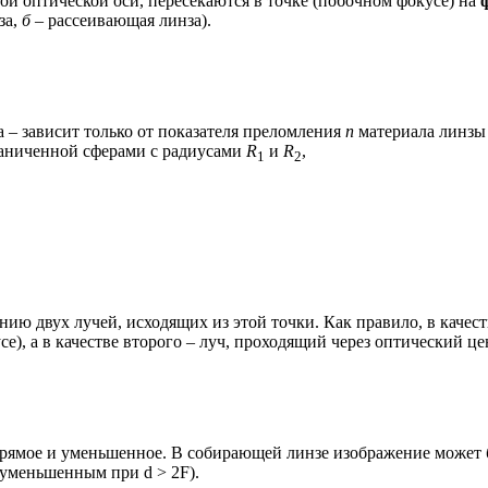
ной оптической оси, пересекаются в точке (побочном фокусе) на
за,
б
– рассеивающая линза).
а – зависит только от показателя преломления
n
материала линзы
раниченной сферами с радиусами
R
и
R
,
1
2
ию двух лучей, исходящих из этой точки. Как правило, в качест
е), а в качестве второго – луч, проходящий через оптический це
прямое и уменьшенное. В собирающей линзе изображение может 
 уменьшенным при d > 2F).