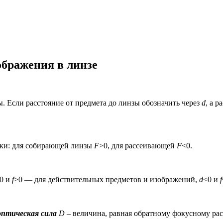
ображения в линзе
. Если расстояние от предмета до линзы обозначить через
d
, а 
ки: для собирающей линзы
F
>0, для рассеивающей
F
<0.
0 и
f
>0 — для действительных предметов и изображений,
d
<0 и
f
оптическая сила
D
– величина, равная обратному фокусному ра