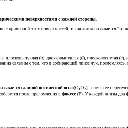
ферическими поверхностями с каждой стороны.
 с кривизной этих поверхностей, такая линза называется “тонк
з: плосковыпуклая (
а
), двояковыпуклая (
б
), плосковогнутая (
в
),
звания связаны с тем, что в собирающей линзе луч, преломляясь,
называется
главной оптической осью
(О
О
), а точка ее пересеч
1
2
соберутся после преломления в
фокусе
(F). У каждой линзы два 