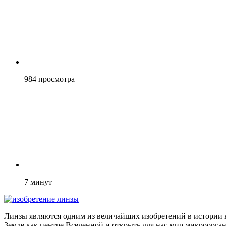
984
просмотра
7
минут
Линзы являются одним из величайших изобретений в истории н
Земле как центре Вселенной и открыть для нас мир микроорга