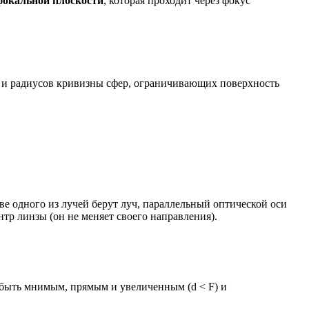
фокальной плоскости
, которая проходит через фокус
 и радиусов кривизны сфер, ограничивающих поверхность
ве одного из лучей берут луч, параллельный оптической оси
нтр линзы (он не меняет своего направления).
быть мнимым, прямым и увеличенным (d < F) и