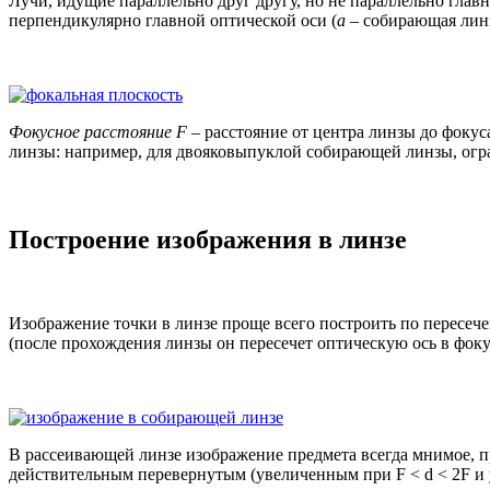
Лучи, идущие параллельно друг другу, но не параллельно глав
перпендикулярно главной оптической оси (
а
– собирающая лин
Фокусное расстояние
F
– расстояние от центра линзы до фокус
линзы: например, для двояковыпуклой собирающей линзы, ог
Построение изображения в линзе
Изображение точки в линзе проще всего построить по пересечен
(после прохождения линзы он пересечет оптическую ось в фокус
В рассеивающей линзе изображение предмета всегда мнимое, 
действительным перевернутым (увеличенным при F < d < 2F и