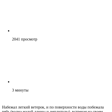
2041
просмотр
3
минуты
Набежал легкий ветерок, и по поверхности воды побежала
рябь (волна малой длины и амплитуды), встречая на своем