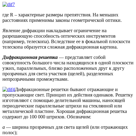
где R – характерные размеры препятствия. На меньших
расстояниях применимы законы геометрической оптики.
Явление дифракции накладывает ограничение на
разрешающую способность оптических инструментов
(например, телескопа). Вследствие ее в фокальной плоскости
телескопа образуется сложная дифракционная картина.
Дифракционная решетка
— представляет собой
совокупность большого числа находящихся в одной плоскости
узких, параллельных, близко расположенных друг к другу
прозрачных для света участков (щелей), разделенных
непрозрачными промежутками.
Дифракционные решетки бывают отражающие и
пропускающие свет. Принцип их действия одинаков. Решетку
изготовляют с помощью делительной машины, наносящей
периодические параллельные штрихи на стеклянной или
металлической пластине. Хорошая дифракционная решетка
содержит до 100 000 штрихов. Обозначим:
a
— ширина прозрачных для света щелей (или отражающих
полос);