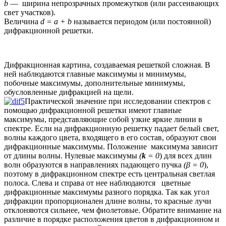
b
— ширина непрозрачных промежутков (или рассеивающих
свет участков).
Величина
d = a + b
называется периодом (или постоянной)
дифракционной решетки.
Дифракционная картина, создаваемая решеткой сложная. В
ней наблюдаются главные максимумы и минимумы,
побочные максимумы, дополнительные минимумы,
обусловленные дифракцией на щели.
Практической значение при исследовании спектров с
помощью дифракционной решетки имеют главные
максимумы, представляющие собой узкие яркие линии в
спектре. Если на дифракционную решетку падает белый свет,
волны каждого цвета, входящего в его состав, образуют свои
дифракционные максимумы. Положение максимума зависит
от длины волны. Нулевые максимумы
(
k
= 0
) для всех длин
волн образуются в направлениях падающего пучка
(β
= 0
),
поэтому в дифракционном спектре есть центральная светлая
полоса. Слева и справа от нее наблюдаются цветные
дифракционные максимумы разного порядка. Так как угол
дифракции пропорционален длине волны, то красные лучи
отклоняются сильнее, чем фиолетовые. Обратите внимание на
различие в порядке расположения цветов в дифракционном и