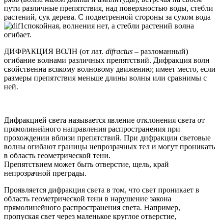
пути различные препятствия, над поверхностью воды, стебли
растений, сук дерева. С подветренной стороны за суком вода
спокойная, волнения нет, а стебли растений волна
огибает.
ДИФРАКЦИЯ ВОЛН (от лат.
difractus
– разломанный)
огибание волнами различных препятствий. Дифракция волн
свойственна всякому волновому движению; имеет место, если
размеры препятствия меньше длины волны или сравнимы с
ней.
Дифракцией света называется явление отклонения света от
прямолинейного направления распространения при
прохождении вблизи препятствий. При дифракции световые
волны огибают границы непрозрачных тел и могут проникать
в область геометрической тени.
Препятствием может быть отверстие, щель, край
непрозрачной преграды.
Проявляется дифракция света в том, что свет проникает в
область геометрической тени в нарушение закона
прямолинейного распространения света. Например,
пропуская свет через маленькое круглое отверстие,