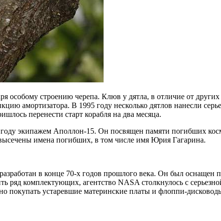
аря особому строению черепа. Клюв у дятла, в отличие от други
кцию амортизатора. В 1995 году несколько дятлов нанесли сер
ишлось перенести старт корабля на два месяца.
1 году экипажем Аполлон-15. Он посвящен памяти погибших кос
 высечены имена погибших, в том числе имя Юрия Гагарина.
азработан в конце 70-х годов прошлого века. Он был оснащен пе
енить ряд комплектующих, агентство NASA столкнулось с серьез
но покупать устаревшие материнские платы и флоппи-дисководы 