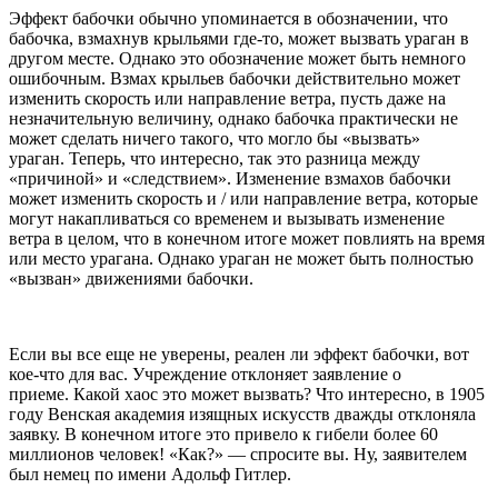
Эффект бабочки обычно упоминается в обозначении, что
бабочка, взмахнув крыльями где-то, может вызвать ураган в
другом месте. Однако это обозначение может быть немного
ошибочным. Взмах крыльев бабочки действительно может
изменить скорость или направление ветра, пусть даже на
незначительную величину, однако бабочка практически не
может сделать ничего такого, что могло бы «вызвать»
ураган. Теперь, что интересно, так это разница между
«причиной» и «следствием». Изменение взмахов бабочки
может изменить скорость и / или направление ветра, которые
могут накапливаться со временем и вызывать изменение
ветра в целом, что в конечном итоге может повлиять на время
или место урагана. Однако ураган не может быть полностью
«вызван» движениями бабочки.
Если вы все еще не уверены, реален ли эффект бабочки, вот
кое-что для вас. Учреждение отклоняет заявление о
приеме. Какой хаос это может вызвать? Что интересно, в 1905
году Венская академия изящных искусств дважды отклоняла
заявку. В конечном итоге это привело к гибели более 60
миллионов человек! «Как?» — спросите вы. Ну, заявителем
был немец по имени Адольф Гитлер.