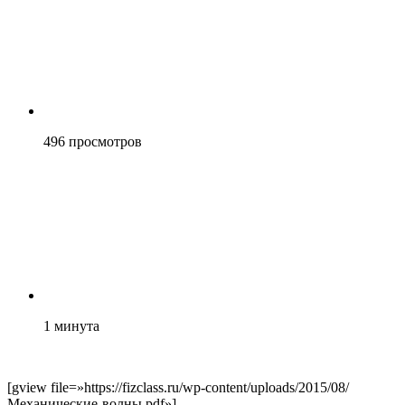
496
просмотров
1
минута
[gview file=»https://fizclass.ru/wp-content/uploads/2015/08/
Механические-волны.pdf»]