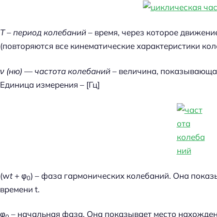
Т – период колебаний
– время, через которое движени
(повторяются все кинематические характеристики коле
ν (ню) — частота колебаний –
величина, показывающая
Единица измерения – [Гц]
(w
t
+ φ
) – фаза гармонических колебаний. Она показ
0
времени t.
φ
– начальная фаза. Она показывает место нахожден
0