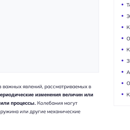
Т
Э
К
О
К
З
А
О
з важных явлений, рассматриваемых в
К
ериодические изменения величин или
Колебания могут
или процессы.
 пружина или другие механические