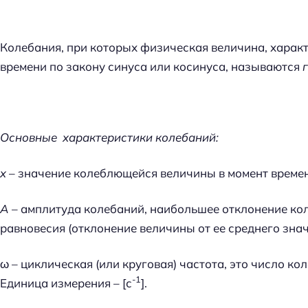
й
т
и
Колебания, при которых физическая величина, характ
:
времени по закону синуса или косинуса, называются
Основные характеристики колебаний:
x
– значение колеблющейся величины в момент време
A
– амплитуда колебаний, наибольшее отклонение ко
равновесия (отклонение величины от ее среднего знач
ω – циклическая (или круговая) частота, это число ко
-1
Единица измерения – [с
].