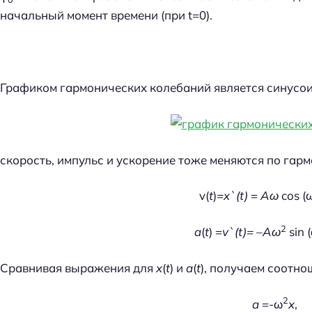
начальный момент времени (при t=0).
Графиком гармонических колебаний является синусои
скорость, импульс и ускорение тоже меняются по гар
v(
t
)
=x`(t)
=
Aω
cos (
2
a
(
t
) =
v`(t)=
–
Aω
sin 
Сравнивая выражения для
x
(
t
) и
a
(
t
), получаем соотно
2
a
=-ω
x
,