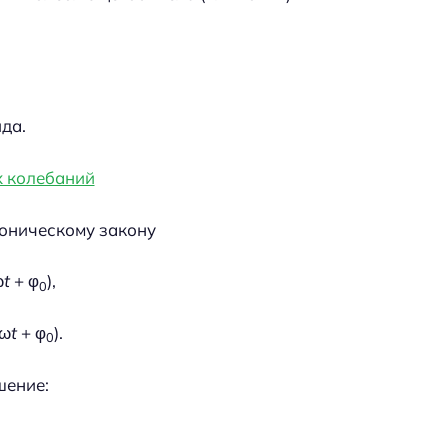
да.
моническому закону
ω
t
+ φ
),
0
(ω
t
+ φ
).
0
шение: