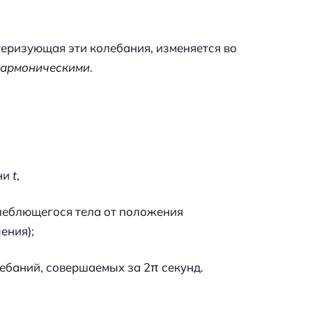
еризующая эти колебания, изменяется во
гармоническими
.
ни
t
,
леблющегося тела от положения
ения);
лебаний, совершаемых за 2π секунд.