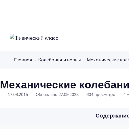
Ф
и
Главная
Колебания и волны
Механические кол
з
и
ч
Механические колебан
е
с
17.08.2015
Обновлено
27.09.2023
604
просмотра
4
к
и
Содержани
й
к