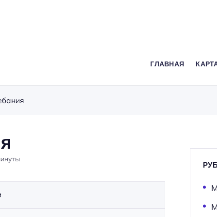
ГЛАВНАЯ
КАРТ
ебания
ия
минуты
РУ
М
е
М